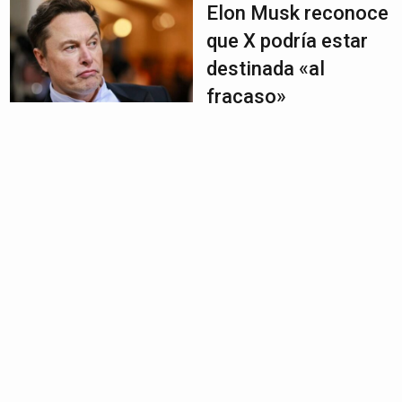
Elon Musk reconoce
que X podría estar
destinada «al
fracaso»
Ago 21, 2023
|
Noticias
,
Tecnología
¡LO NUEVO! Ahora
WhatsApp le
permite crear
stickers con IA:
¿cómo hacerlo?
Ago 21, 2023
|
Tecnología
De Twitter a X, una
dolorosa