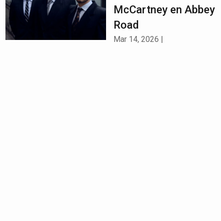
McCartney en Abbey
Road
Mar 14, 2026
|
Entretenimiento
Netflix confirma
secuela de K-Pop
Demon Hunters, la
película más vista
Mar 13, 2026
|
Entretenimiento
Netflix lanzará serie
sobre la vida de
Frida Kahlo y Diego