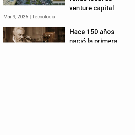
venture capital
Mar 9, 2026
|
Tecnología
Hace 150 años
nació la primera
llamada telefónica
que revolucionó las
comunicaciones
Mar 9, 2026
|
Tecnología
Colchicina,
medicamento
contra la gota,
podría fortalecer
huesos y combatir