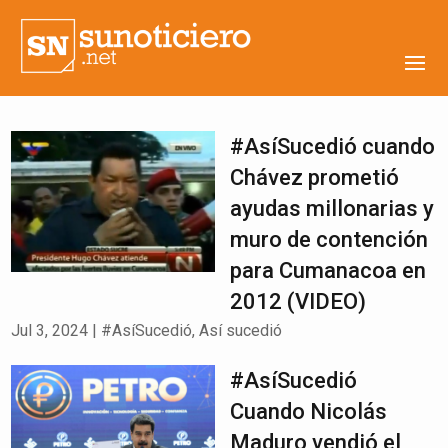
#AsíSucedió cuando
Chávez prometió
ayudas millonarias y
muro de contención
para Cumanacoa en
2012 (VIDEO)
Jul 3, 2024
|
#AsíSucedió
,
Así sucedió
#AsíSucedió
Cuando Nicolás
Maduro vendió el