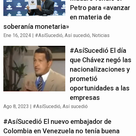
Petro para «avanzar
en materia de
soberanía monetaria»
Ene 16, 2024
|
#AsíSucedió
,
Así sucedió
,
Noticias
#AsíSucedió El día
que Chávez negó las
nacionalizaciones y
prometió
oportunidades a las
empresas
Ago 8, 2023
|
#AsíSucedió
,
Así sucedió
#AsíSucedió El nuevo embajador de
Colombia en Venezuela no tenía buena