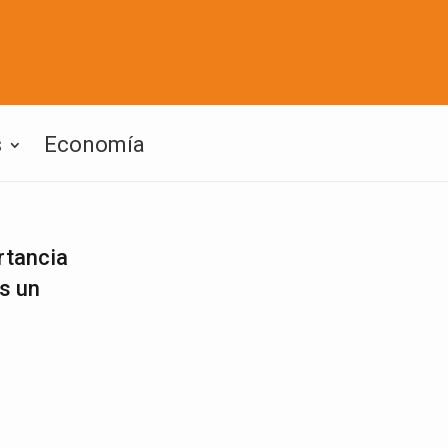
s
Economía
rtancia
s un