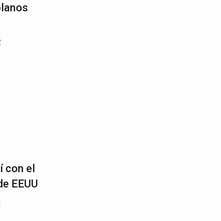
olanos
2
 con el
 de EEUU
1