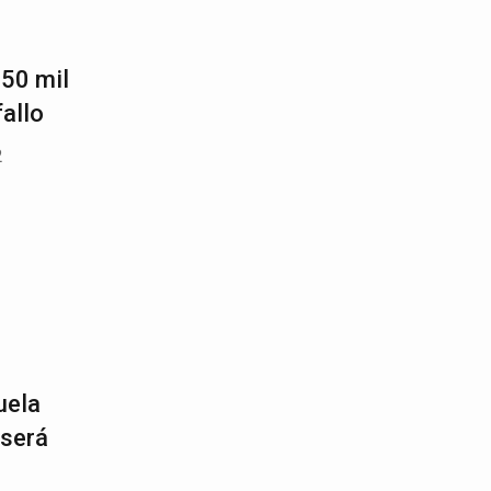
350 mil
allo
2
uela
 será