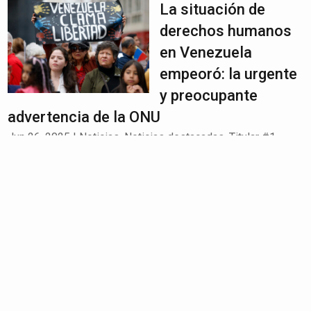
La situación de
derechos humanos
en Venezuela
empeoró: la urgente
y preocupante
advertencia de la ONU
Jun 26, 2025
|
Noticias
,
Noticias destacadas
,
Titular #1
Cinco feminicidios
en España en 48
horas: dos de las
víctimas eran
venezolanas
Jun 26, 2025
|
Noticias
,
Noticias destacadas
,
Titular #2