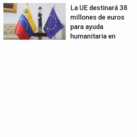
La UE destinará 38
millones de euros
para ayuda
humanitaria en
Venezuela
May 15, 2025
|
Noticias
,
Noticias destacadas
,
Titular #2
EE. UU. revela que
Maikelys Espinoza
fue repatriada por
“una orden judicial”
May 15, 2025
|
Noticias
,
Noticias destacadas
,
Titular
#3