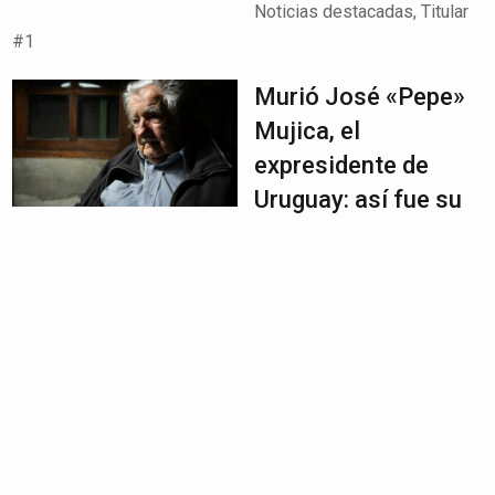
Noticias destacadas
,
Titular
#1
Murió José «Pepe»
Mujica, el
expresidente de
Uruguay: así fue su
carrera política
May 13, 2025
|
Noticias
,
Noticias destacadas
,
Titular #2
EE. UU. da 12 horas
para impugnar
deportaciones bajo
Ley de Enemigos
Extranjeros
May 13, 2025
|
Noticias
,
Noticias destacadas
,
Titular #2