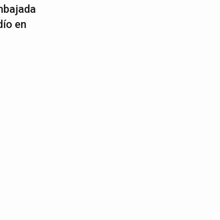
mbajada
dío en