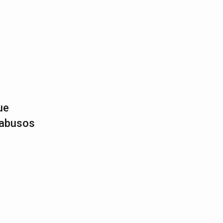
ue
 abusos