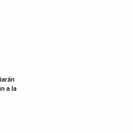
iarán
n a la