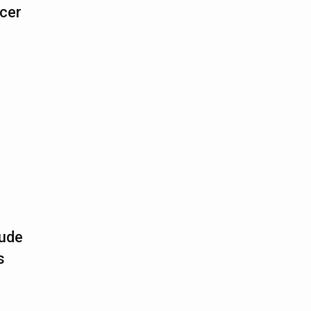
cer
nude
s