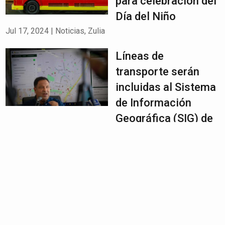
para celebración del
Día del Niño
Jul 17, 2024
|
Noticias
,
Zulia
Líneas de
transporte serán
incluidas al Sistema
de Información
Geográfica (SIG) de
Maracaibo
Jul 17, 2024
|
Noticias
,
Zulia
Maracaibo
experimentó un
modesto
incremento en los