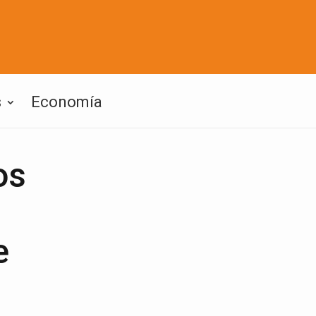
s
Economía
os
e