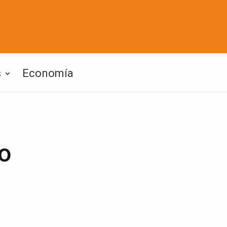
s
Economía
 o