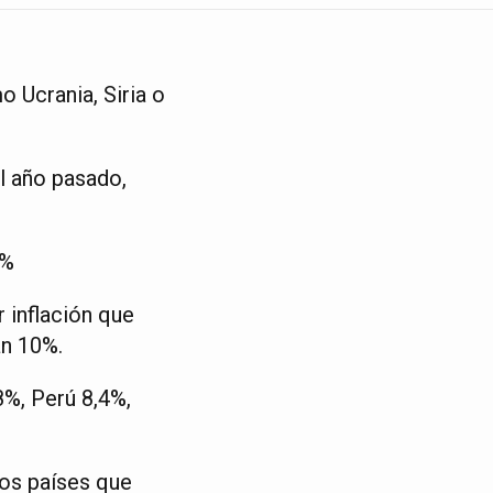
o Ucrania, Siria o
l año pasado,
8%
 inflación que
án 10%.
8%, Perú 8,4%,
 los países que