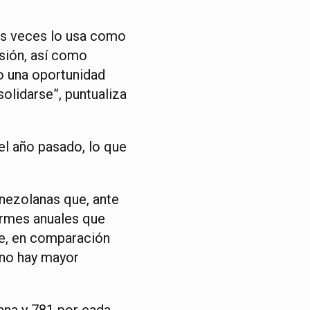
has veces lo usa como
sión, así como
o una oportunidad
olidarse”, puntualiza
l año pasado, lo que
enezolanas que, ante
formes anuales que
ue, en comparación
“no hay mayor
ana y 781 por cada