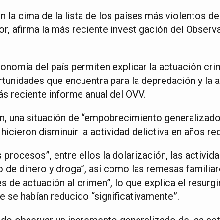
 la cima de la lista de los países más violentos d
or, afirma la más reciente investigación del Obser
onomía del país permiten explicar la actuación cri
rtunidades que encuentra para la depredación y la 
más reciente informe anual del OVV.
n, una situación de “empobrecimiento generalizado” 
icieron disminuir la actividad delictiva en años re
procesos”, entre ellos la dolarización, las activid
do de dinero y droga”, así como las remesas familiar
 de actuación al crimen”, lo que explica el resurg
ue se habían reducido “significativamente”.
udo observar un incremento generalizado de las ac