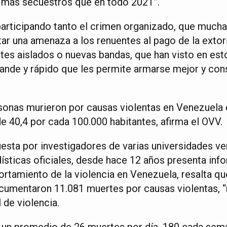
más secuestros que en todo 2021”.
 participando tanto el crimen organizado, que muc
ar una amenaza a los renuentes al pago de la extor
tes aislados o nuevas bandas, que han visto en est
rande y rápido que les permite armarse mejor y cons
onas murieron por causas violentas en Venezuela e
e 40,4 por cada 100.000 habitantes, afirma el OVV.
uesta por investigadores de varias universidades v
dísticas oficiales, desde hace 12 años presenta in
rtamiento de la violencia en Venezuela, resalta q
cumentaron 11.081 muertes por causas violentas, 
l de violencia.
 un promedio de 26 muertes por día, 180 cada sem