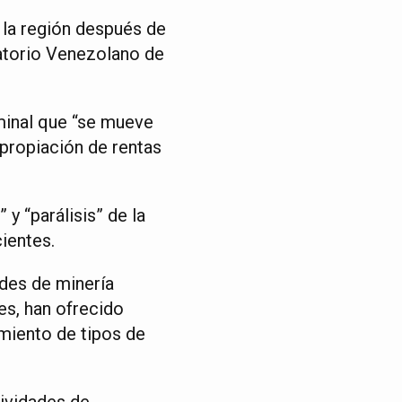
e la región después de
vatorio Venezolano de
minal que “se mueve
apropiación de rentas
y “parálisis” de la
cientes.
ades de minería
es, han ofrecido
imiento de tipos de
tividades de