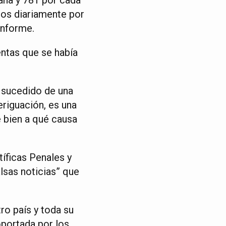
dos diariamente por
informe.
entas que se había
a sucedido de una
riguación, es una
e bien a qué causa
íficas Penales y
lsas noticias” que
ro país y toda su
portada por los