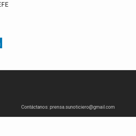
EFE
Contáctanos:
prensa.sunoticiero@gmail.com
¿Quieres anunciar con nosotros?
Escríbenos a:
mercadeo.sunoticiero@gmail.com