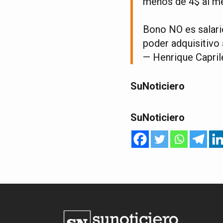
menos de 4$ al m
Bono NO es salari
poder adquisitivo
— Henrique Capril
SuNoticiero
SuNoticiero