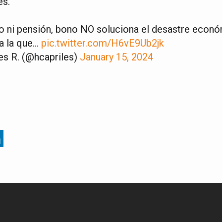
es.
o ni pensión, bono NO soluciona el desastre económ
 a la que…
pic.twitter.com/H6vE9Ub2jk
es R. (@hcapriles)
January 15, 2024