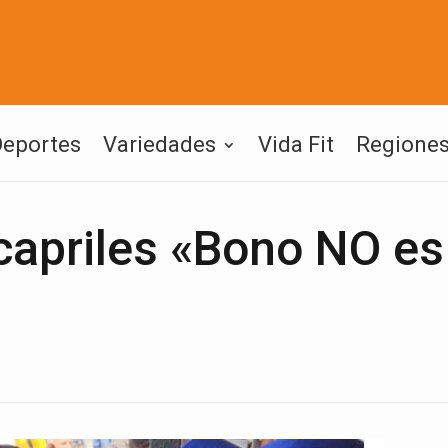
Deportes
Variedades
Vida Fit
Regione
priles «Bono NO es
»