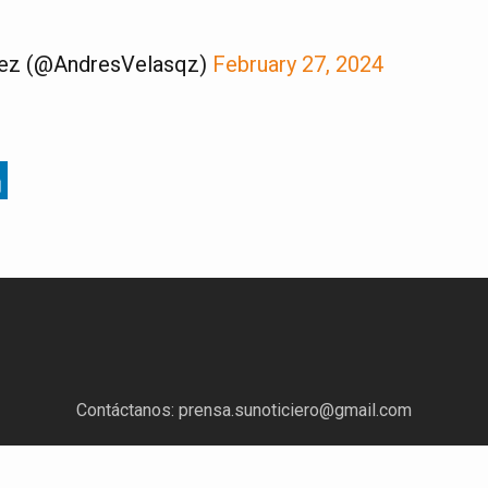
uez (@AndresVelasqz)
February 27, 2024
Contáctanos:
prensa.sunoticiero@gmail.com
¿Quieres anunciar con nosotros?