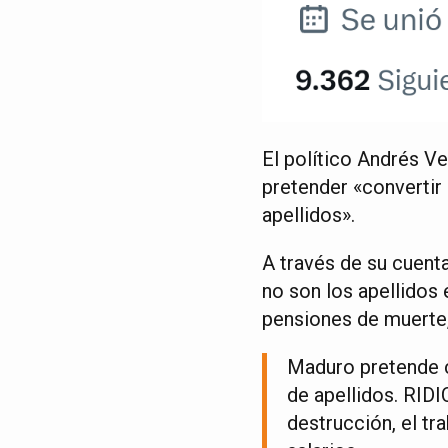
El político Andrés V
pretender «convertir
apellidos».
A través de su cuenta
no son los apellidos e
pensiones de muerte, 
Maduro pretende c
de apellidos. RID
destrucción, el tr