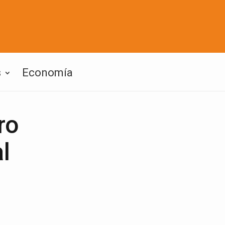
s
Economía
ro
l