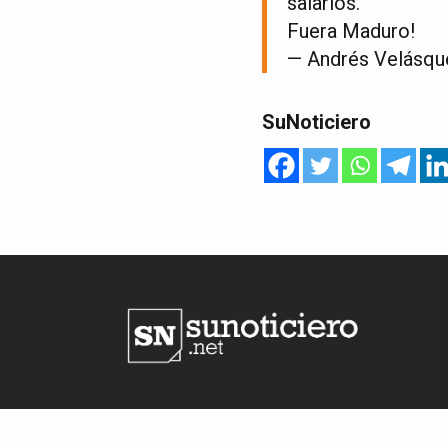
salarios.
Fuera Maduro!
— Andrés Velásq
SuNoticiero