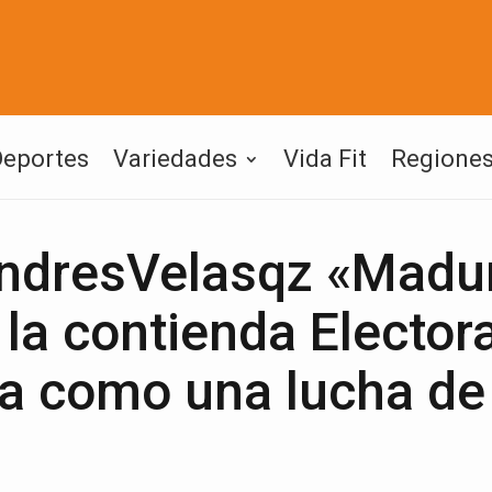
Deportes
Variedades
Vida Fit
Regione
dresVelasqz «Madu
 la contienda Electora
na como una lucha de