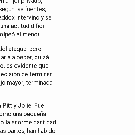
n un jet privado,
según las fuentes;
addox intervino y se
na actitud difícil
golpeó al menor.
del ataque, pero
aría a beber, quizá
o, es evidente que
decisión de terminar
hijo mayor, terminada
 Pitt y Jolie. Fue
 como una pequeña
do la enorme cantidad
bas partes, han habido