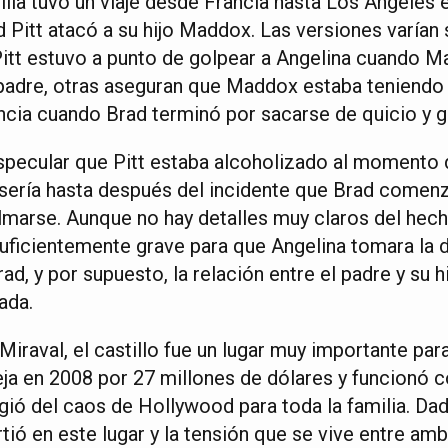
ilia tuvo un viaje desde Francia hasta Los Ángeles e
 Pitt atacó a su hijo Maddox. Las versiones varían 
Pitt estuvo a punto de golpear a Angelina cuando M
padre, otras aseguran que Maddox estaba teniendo u
encia cuando Brad terminó por sacarse de quicio y 
specular que Pitt estaba alcoholizado al momento 
 sería hasta después del incidente que Brad comenz
lmarse. Aunque no hay detalles muy claros del hech
suficientemente grave para que Angelina tomara la 
d, y por supuesto, la relación entre el padre y su 
ada.
Miraval, el castillo fue un lugar muy importante para
ja en 2008 por 27 millones de dólares y funcionó
ugió del caos de Hollywood para toda la familia. Da
rtió en este lugar y la tensión que se vive entre am