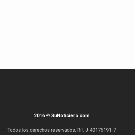
2016 © SuNoticiero.com
Todos los derechos reservados. Rif: J-40176191-7