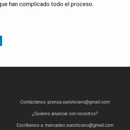
que han complicado todo el proceso.
Contáctanos:
prensa.sunoticiero@gmail.com
¿Quieres anunciar con nosotros?
Escríbenos a:
mercadeo.sunoticiero@gmail.com