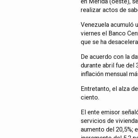
en Mérida (oeste), se
realizar actos de sab
Venezuela acumuló un
viernes el Banco Cent
que se ha desacelera
De acuerdo con la da
durante abril fue del
inflación mensual más
Entretanto, el alza d
ciento.
El ente emisor señaló
servicios de viviend
aumento del 20,5%; eq
incremento del 5,2 po