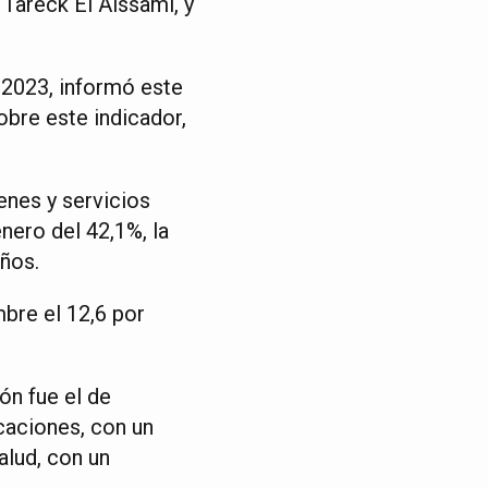
 Tareck El Aissami, y
 2023, informó este
obre este indicador,
enes y servicios
enero del 42,1%, la
años.
mbre el 12,6 por
ión fue el de
caciones, con un
alud, con un