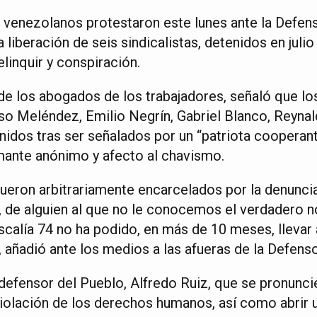
 venezolanos protestaron este lunes ante la Defens
la liberación de seis sindicalistas, detenidos en jul
linquir y conspiración.
de los abogados de los trabajadores, señaló que los
so Meléndez, Emilio Negrín, Gabriel Blanco, Reyna
nidos tras ser señalados por un “patriota cooperan
rmante anónimo y afecto al chavismo.
eron arbitrariamente encarcelados por la denuncia 
, de alguien al que no le conocemos el verdadero no
iscalía 74 no ha podido, en más de 10 meses, llevar 
 añadió ante los medios a las afueras de la Defenso
defensor del Pueblo, Alfredo Ruiz, que se pronuncie
iolación de los derechos humanos, así como abrir 