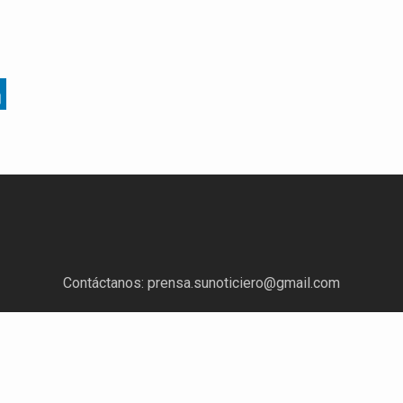
Contáctanos:
prensa.sunoticiero@gmail.com
¿Quieres anunciar con nosotros?
Escríbenos a:
mercadeo.sunoticiero@gmail.com