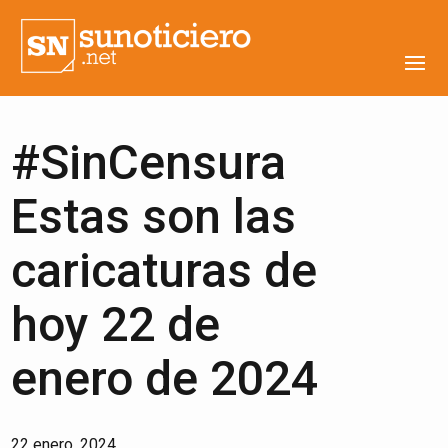
#SinCensura
Estas son las
caricaturas de
hoy 22 de
enero de 2024
22 enero, 2024