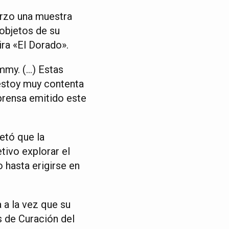
arzo una muestra
 objetos de su
ira «El Dorado».
mmy. (…) Estas
estoy muy contenta
prensa emitido este
etó que la
ivo explorar el
 hasta erigirse en
 a la vez que su
s de Curación del