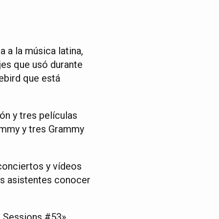
 a la música latina,
jes que usó durante
ebird que está
n y tres películas
rammy y tres Grammy
conciertos y vídeos
os asistentes conocer
c Sessions #53»,