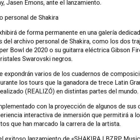
, Jasen Emons, ante el lanzamiento.
vo personal de Shakira
hibirá de forma permanente en una galería dedicada
s del archivo personal de Shakira, como los dos tra
per Bowl de 2020 o su guitarra eléctrica Gibson Fir
cristales Swarovski negros.
 expondrán varios de los cuadernos de composició
durante los tours que la ganadora de trece Latin G
ealizado (REALIZÓ) en distintas partes del mundo.
mplementado con la proyección de algunos de sus 
eriencia interactiva de inmersión que permitirá a l
itos que han marcado la carrera de la artista.
s el exitoso lanzamiento de «SHAKIRA | BZRP Musi