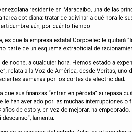
venezolana residente en Maracaibo, una de las prin
a tarea cotidiana: tratar de adivinar a qué hora le s
ncertidumbre aún, por cuánto tiempo
e, es que la empresa estatal Corpoelec le quitará “l
o parte de un esquema extraoficial de racionamie
, de noche, a cualquier hora. Hemos estado a expe
le”, relata a la Voz de América, desde Veritas, uno
ecientes semanas por los cortes de electricidad.
a que sus finanzas “entran en pérdida” si repasa c
 le han averiado por las muchas interrupciones o 
13 años de esto y, en vez de mejorar, ha empeorado.
 ni descanso”, lamenta.
na de municipios del estado Zulia, en el occidente