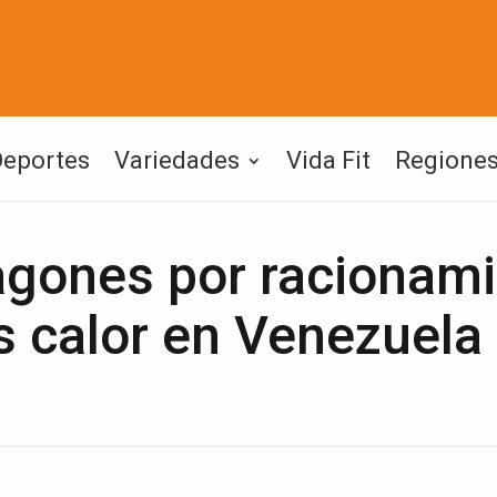
Deportes
Variedades
Vida Fit
Regione
agones por racionam
s calor en Venezuela