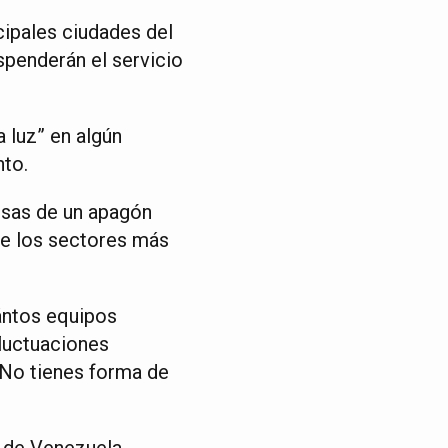
cipales ciudades del
uspenderán el servicio
a luz” en algún
nto.
nsas de un apagón
 de los sectores más
uántos equipos
fluctuaciones
 No tienes forma de
 de Venezuela,