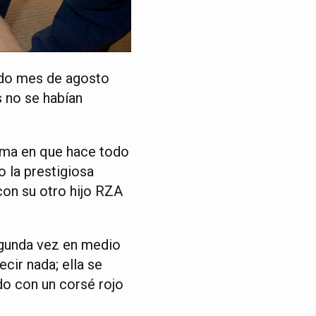
ado mes de agosto
s no se habían
orma en que hace todo
o la prestigiosa
con su otro hijo RZA
egunda vez en medio
cir nada; ella se
do con un corsé rojo