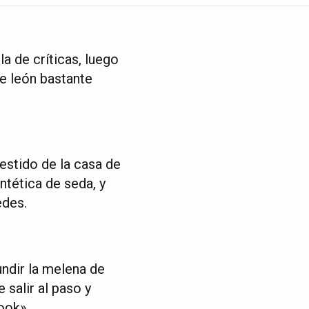
 de críticas, luego
e león bastante
vestido de la casa de
ntética de seda, y
edes.
undir la melena de
 salir al paso y
ook».