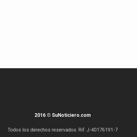
2016 © SuNoticiero.com
Todos los derechos reservados. Rif: J-40176191-7