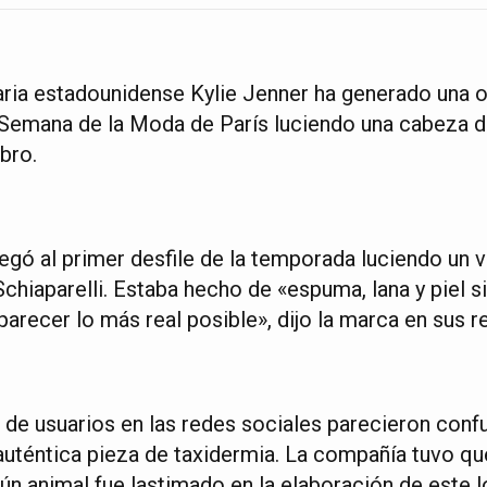
ia estadounidense Kylie Jenner ha generado una ola
 Semana de la Moda de París luciendo una cabeza d
bro.
legó al primer desfile de la temporada luciendo un 
chiaparelli. Estaba hecho de «espuma, lana y piel si
arecer lo más real posible», dijo la marca en sus r
 de usuarios en las redes sociales parecieron conf
auténtica pieza de taxidermia. La compañía tuvo que
ún animal fue lastimado en la elaboración de este l