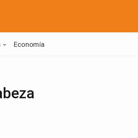
s
Economía
abeza