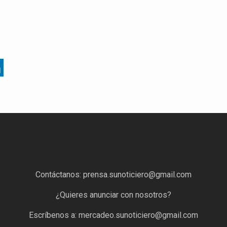
Contáctanos:
prensa.sunoticiero@gmail.com
¿Quieres anunciar con nosotros?
Escríbenos a:
mercadeo.sunoticiero@gmail.com