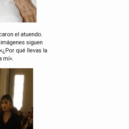
icaron el atuendo.
s imágenes siguen
«¿Por qué llevas la
a mí».