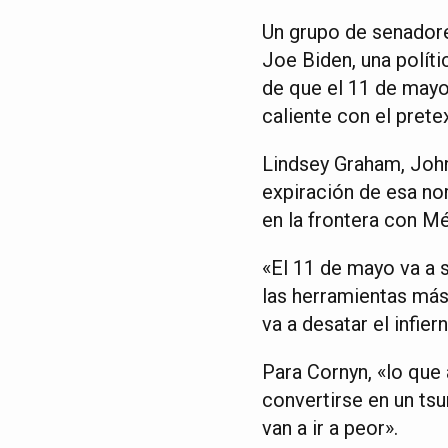
Un grupo de senadore
Joe Biden, una políti
de que el 11 de mayo
caliente con el prete
Lindsey Graham, John
expiración de esa no
en la frontera con M
«El 11 de mayo va a s
las herramientas más 
va a desatar el infie
Para Cornyn, «lo que
convertirse en un tsu
van a ir a peor».