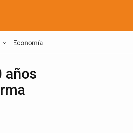
s
Economía
0 años
irma