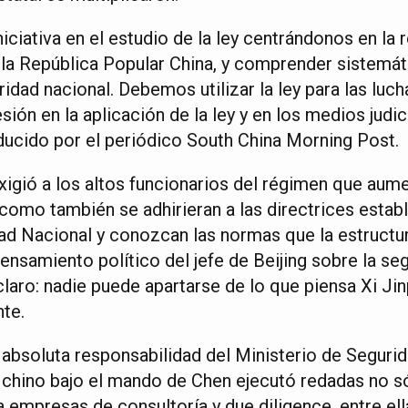
iciativa en el estudio de la ley centrándonos en l
 la República Popular China, y comprender sistemát
dad nacional. Debemos utilizar la ley para las luch
sión en la aplicación de la ley y en los medios judic
ucido por el periódico South China Morning Post.
exigió a los altos funcionarios del régimen que au
, como también se adhirieran a las directrices estab
d Nacional y conozcan las normas que la estructu
pensamiento político del jefe de Beijing sobre la seg
aro: nadie puede apartarse de lo que piensa Xi Jin
nte.
absoluta responsabilidad del Ministerio de Segurida
 chino bajo el mando de Chen ejecutó redadas no só
 empresas de consultoría y due diligence, entre ell