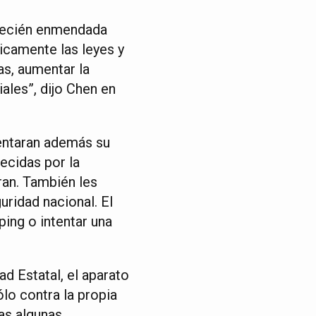
a recién enmendada
icamente las leyes y
as, aumentar la
iales”, dijo Chen en
mentaran además su
lecidas por la
ran. También les
uridad nacional. El
ping o intentar una
d Estatal, el aparato
lo contra la propia
as algunas