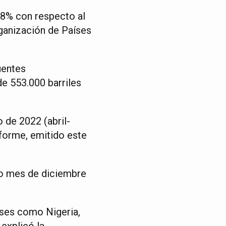
,8% con respecto al
ganización de Países
uentes
e 553.000 barriles
 de 2022 (abril-
nforme, emitido este
do mes de diciembre
íses como Nigeria,
 explicó la