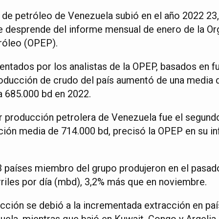
de petróleo de Venezuela subió en el año 2022 23
se desprende del informe mensual de enero de la Or
róleo (OPEP).
entados por los analistas de la OPEP, basados en f
roducción de crudo del país aumentó de una media d
a 685.000 bd en 2022.
r producción petrolera de Venezuela fue el segundo
cción media de 714.000 bd, precisó la OPEP en su i
3 países miembro del grupo produjeron en el pasa
rriles por día (mbd), 3,2% más que en noviembre.
ucción se debió a la incrementada extracción en pa
uela, mientras que bajó en Kuwait, Congo y Argelia,