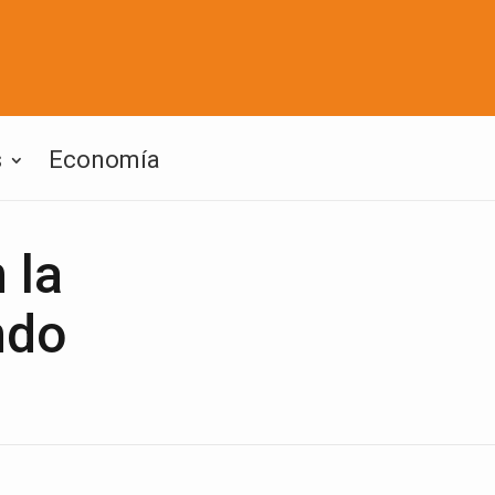
s
Economía
 la
ndo