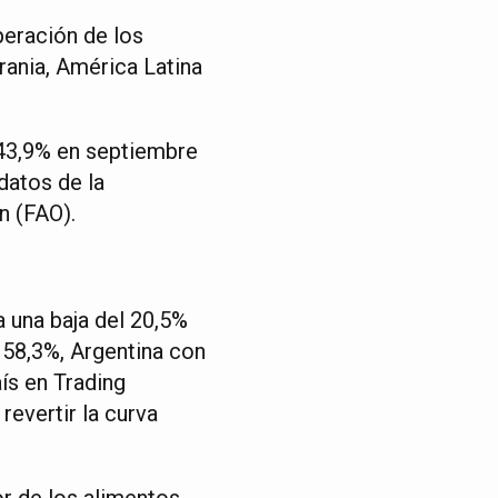
peración de los
rania, América Latina
l 43,9% en septiembre
datos de la
n (FAO).
a una baja del 20,5%
n 58,3%, Argentina con
ís en Trading
evertir la curva
or de los alimentos