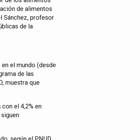
flación de alimentos
el Sánchez, profesor
blicas de la
os en el mundo (desde
grama de las
AO, muestra que
n con el 4,2% en
 siguen
ado, según el PNUD.