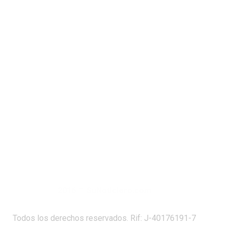
2016 © SuNoticiero.com
Todos los derechos reservados. Rif: J-40176191-7