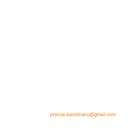
Contáctanos:
prensa.sunoticiero@gmail.com
¿Quieres anunciar con nosotros?