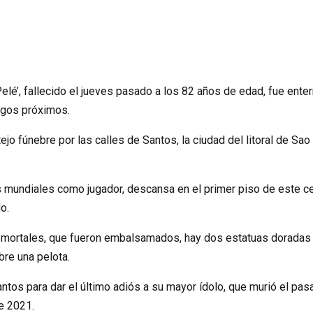
elé’, fallecido el jueves pasado a los 82 años de edad, fue en
igos próximos.
tejo fúnebre por las calles de Santos, la ciudad del litoral de S
tres mundiales como jugador, descansa en el primer piso de este 
o.
 mortales, que fueron embalsamados, hay dos estatuas doradas de
bre una pelota.
tos para dar el último adiós a su mayor ídolo, que murió el pa
e 2021.