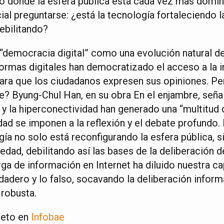
o donde la esfera pública está cada vez más domin
ial preguntarse: ¿está la tecnología fortaleciendo 
debilitando?
 “democracia digital” como una evolución natural de
formas digitales han democratizado el acceso a la 
para que los ciudadanos expresen sus opiniones. Pe
? Byung-Chul Han, en su obra En el enjambre, señal
 y la hiperconectividad han generado una “multitud d
lidad se imponen a la reflexión y el debate profundo
gía no solo está reconfigurando la esfera pública, 
dad, debilitando así las bases de la deliberación 
ga de información en Internet ha diluido nuestra c
rdadero y lo falso, socavando la deliberación infor
robusta.
leto en
Infobae