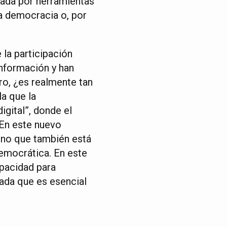
ada por herramientas
la democracia o, por
 la participación
información y han
ro, ¿es realmente tan
a que la
igital”, donde el
. En este nuevo
sino que también está
democrática. En este
apacidad para
mada que es esencial