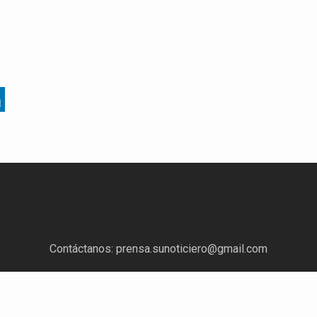
Contáctanos:
prensa.sunoticiero@gmail.com
¿Quieres anunciar con nosotros?
Escríbenos a:
mercadeo.sunoticiero@gmail.com