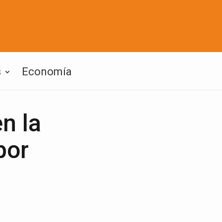
s
Economía
n la
por