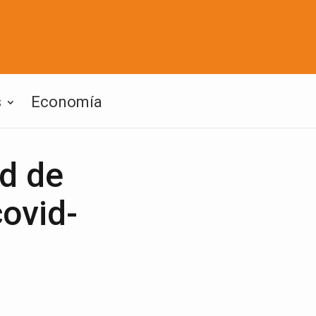
s
Economía
ad de
covid-