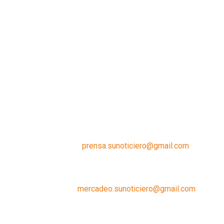
Contáctanos:
prensa.sunoticiero@gmail.com
¿Quieres anunciar con nosotros?
Escríbenos a:
mercadeo.sunoticiero@gmail.com
2016 © SuNoticiero.com