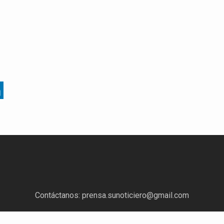
Contáctanos:
prensa.sunoticiero@gmail.com
¿Quieres anunciar con nosotros?