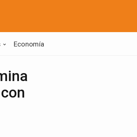
s
Economía
mina
 con