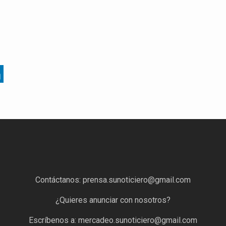
Contáctanos:
prensa.sunoticiero@gmail.com
¿Quieres anunciar con nosotros?
Escríbenos a:
mercadeo.sunoticiero@gmail.com