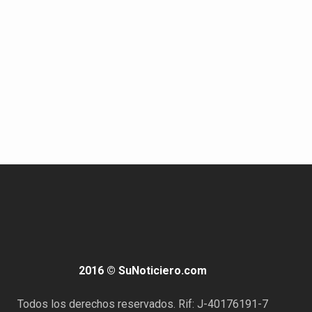
2016 © SuNoticiero.com
Todos los derechos reservados. Rif: J-40176191-7