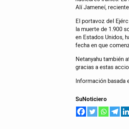
Alí Jameneí, recient
El portavoz del Ejérc
la muerte de 1.900 s
en Estados Unidos, ha
fecha en que comenzó
Netanyahu también af
gracias a estas accio
Información basada 
SuNoticiero