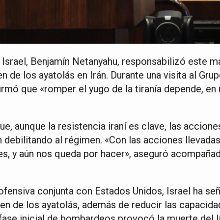
 Israel, Benjamín Netanyahu, responsabilizó este ma
en de los ayatolás en Irán. Durante una visita al Gru
irmó que «romper el yugo de la tiranía depende, en ú
, aunque la resistencia iraní es clave, las acciones
 debilitando al régimen. «Con las acciones llevadas
, y aún nos queda por hacer», aseguró acompañado
a ofensiva conjunta con Estados Unidos, Israel ha s
en de los ayatolás, además de reducir las capacidad
 fase inicial de bombardeos provocó la muerte del l