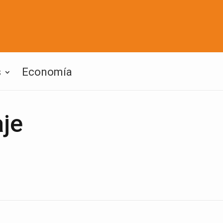
s
Economía
aje