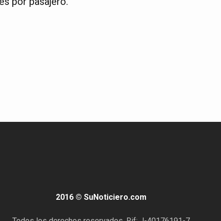
res por pasajero.
2016 © SuNoticiero.com
Todos los derechos reservados. Rif: J-40176191-7