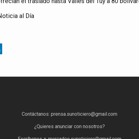
frecían el traslado hasta Valles del Tuy a 80 bolíva
oticia al Día
Contáctanos:
prensa.sunoticiero@gmail.com
¿Quieres anunciar con nosotros?
Escríbenos a:
mercadeo.sunoticiero@gmail.com