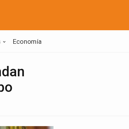
s
Economía
ndan
bo