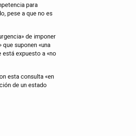
ompetencia para
do, pese a que no es
 urgencia» de imponer
» que suponen «una
e está expuesto a «no
on esta consulta «en
ación de un estado