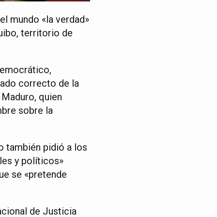
 el mundo «la verdad»
ibo, territorio de
democrático,
lado correcto de la
o Maduro, quien
mbre sobre la
o también pidió a los
es y políticos»
que se «pretende
cional de Justicia