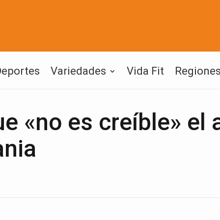
Deportes
Variedades
Vida Fit
Regione
 «no es creíble» el a
ania