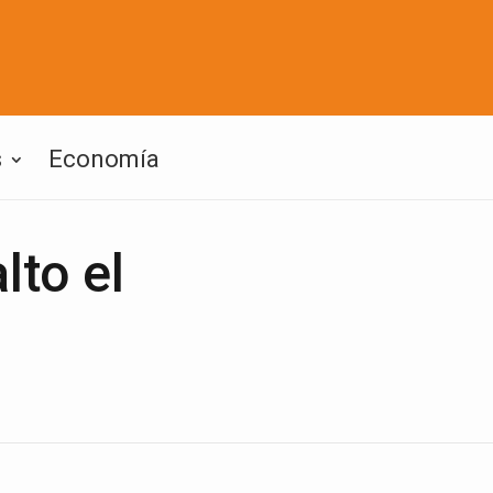
s
Economía
lto el