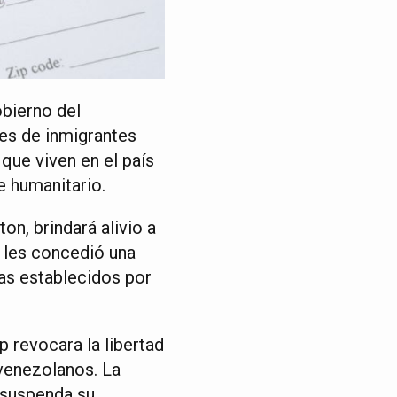
obierno del
es de inmigrantes
que viven en el país
 humanitario.
on, brindará alivio a
e les concedió una
mas establecidos por
 revocara la libertad
 venezolanos. La
 suspenda su