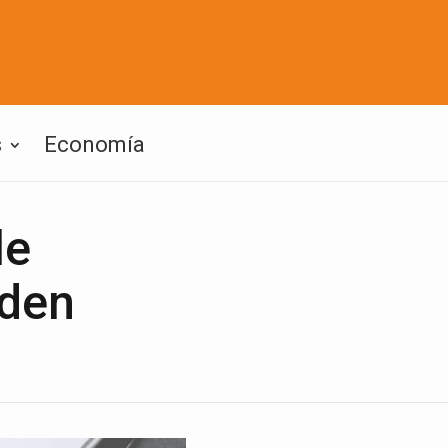
s
Economía
le
iden