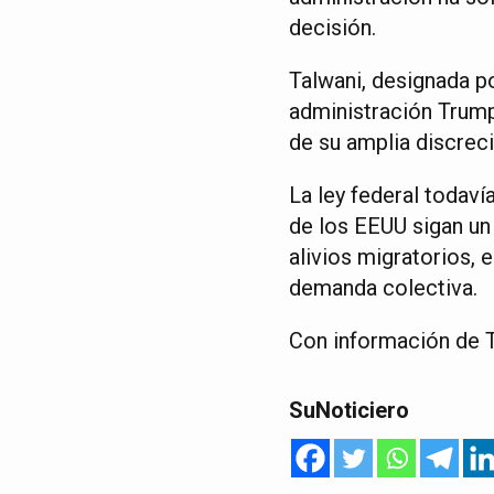
decisión.
Talwani, designada p
administración Trump
de su amplia discreció
La ley federal todav
de los EEUU sigan un
alivios migratorios, 
demanda colectiva.
Con información de T
SuNoticiero