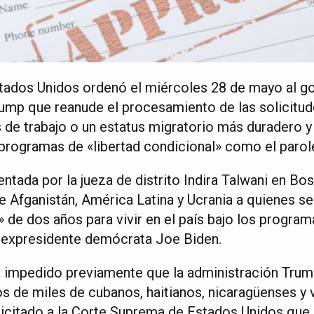
stados Unidos ordenó el miércoles 28 de mayo al g
ump que reanude el procesamiento de las solicitud
de trabajo o un estatus migratorio más duradero y 
rogramas de «libertad condicional» como el parole
tada por la jueza de distrito Indira Talwani en Bost
e Afganistán, América Latina y Ucrania a quienes s
» de dos años para vivir en el país bajo los progra
l expresidente demócrata Joe Biden.
 impedido previamente que la administración Trump
os de miles de cubanos, haitianos, nicaragüenses y
licitado a la Corte Suprema de Estados Unidos que