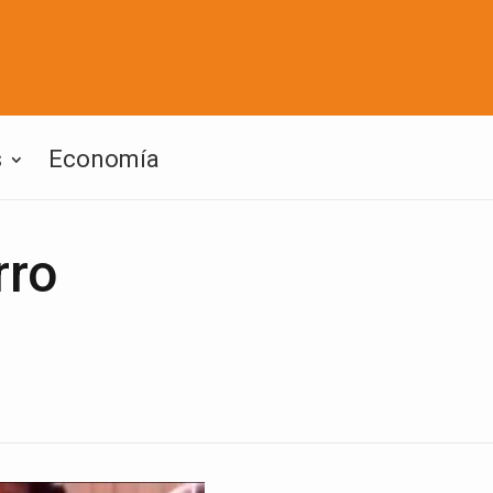
s
Economía
rro