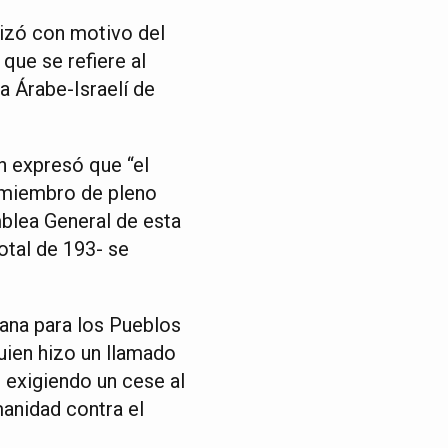
lizó con motivo del
 que se refiere al
a Árabe-Israelí de
n expresó que “el
 miembro de pleno
mblea General de esta
otal de 193- se
riana para los Pueblos
uien hizo un llamado
 exigiendo un cese al
manidad contra el