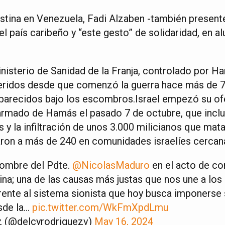
stina en Venezuela, Fadi Alzaben -también presente
l país caribeño y “este gesto” de solidaridad, en alu
nisterio de Sanidad de la Franja, controlado por H
 heridos desde que comenzó la guerra hace más de
parecidos bajo los escombros.Israel empezó su ofe
armado de Hamás el pasado 7 de octubre, que inclu
y la infiltración de unos 3.000 milicianos que mat
ron a más de 240 en comunidades israelíes cercan
nombre del Pdte.
@NicolasMaduro
en el acto de c
ina; una de las causas más justas que nos une a los
frente al sistema sionista que hoy busca imponerse 
sde la…
pic.twitter.com/WkFmXpdLmu
z (@delcyrodriguezv)
May 16, 2024