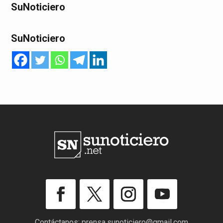
SuNoticiero
SuNoticiero
Contáctanos:
prensa.sunoticiero@gmail.com