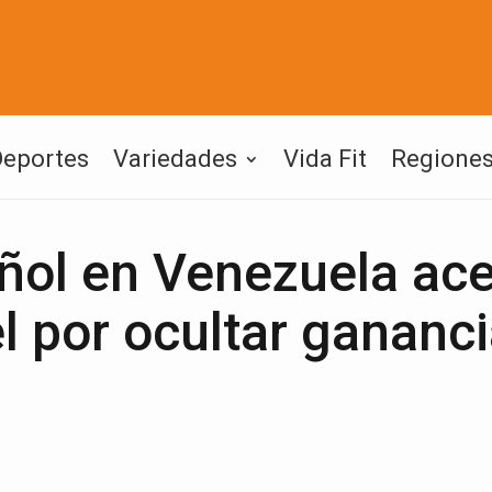
Deportes
Variedades
Vida Fit
Regione
ñol en Venezuela ac
l por ocultar gananc