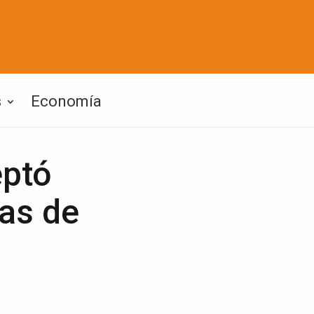
s
Economía
eptó
ias de