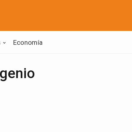
s
Economía
ugenio