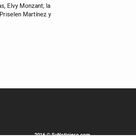
as, Elvy Monzant; la
 Priselen Martínez y
2016 © SuNoticiero.com