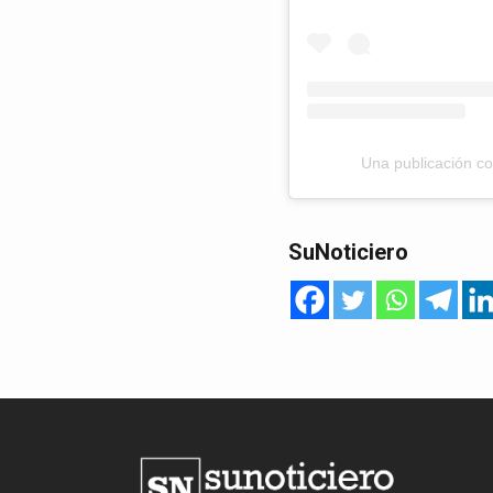
Una publicación c
SuNoticiero