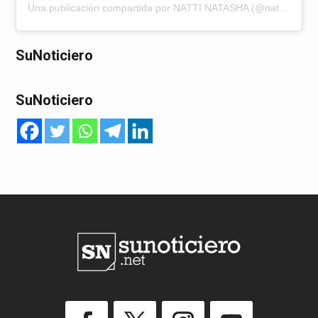
Una publicación compartida por NATTI NATASHA (@nattinatasha)
SuNoticiero
SuNoticiero