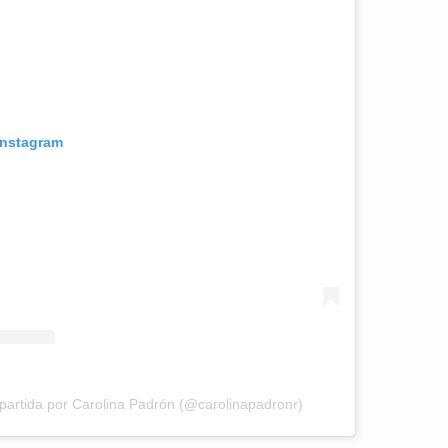
Instagram
artida por Carolina Padrón (@carolinapadronr)