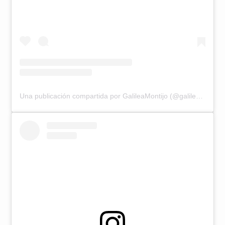
Una publicación compartida por GalileaMontijo (@galileamontijo)