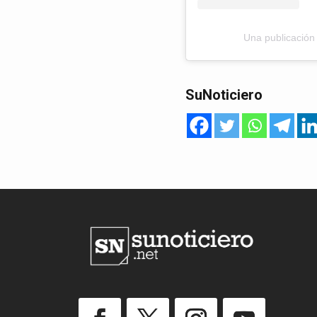
Una publicació
SuNoticiero